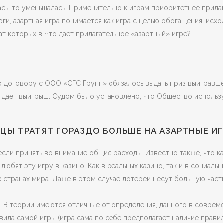
сь, то уменьшалась. Применительно к играм приоритетнее прилага
юги, азартная игра понимается как игра с целью обогащения, исх
ат которых в Что дает прилагательное «азартный» игре?
 договору с ООО «СГС Групп» обязалось выдать приз выигравшем
ыдает выигрыш. Судом было установлено, что Общество использ
ЦЫ ТРАТЯТ ГОРАЗДО БОЛЬШЕ НА АЗАРТНЫЕ И
 если принять во внимание общие расходы. Известно также, что 
юбят эту игру в казино. Как в реальных казино, так и в социаль
странах мира. Даже в этом случае лотереи несут большую часть
Я. В теории имеются отличные от определения, данного в совре
авила самой игры (игра сама по себе предполагает наличие правил,