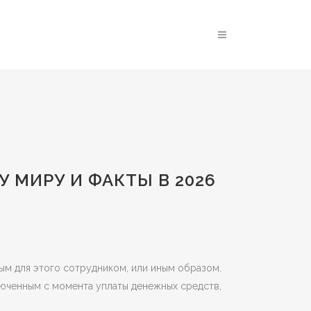
 МИРУ И ФАКТЫ В 2026
тым для этого сотрудником, или иным образом.
ключенным с момента уплаты денежных средств,