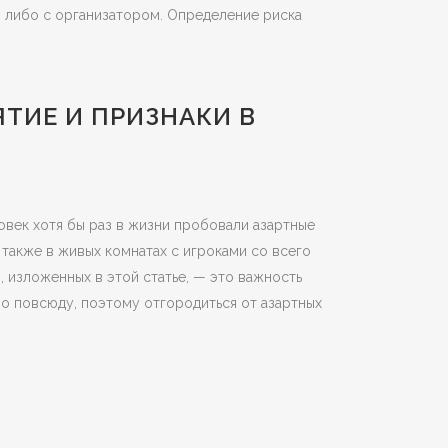
й либо с организатором. Определение риска
ЯТИЕ И ПРИЗНАКИ В
ловек хотя бы раз в жизни пробовали азартные
 также в живых комнатах с игроками со всего
, изложенных в этой статье, — это важность
но повсюду, поэтому отгородиться от азартных