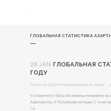
ГЛОБАЛЬНАЯ СТАТИСТИКА АЗАРТН
26 JAN
ГЛОБАЛЬНАЯ СТАТ
ГОДУ
Posted at 18:07h
in
Uncategorized
by
admin
Условия могут быть обозначены письменно на а
Азартных игр // Российская юстиция. С точки 
т.е.