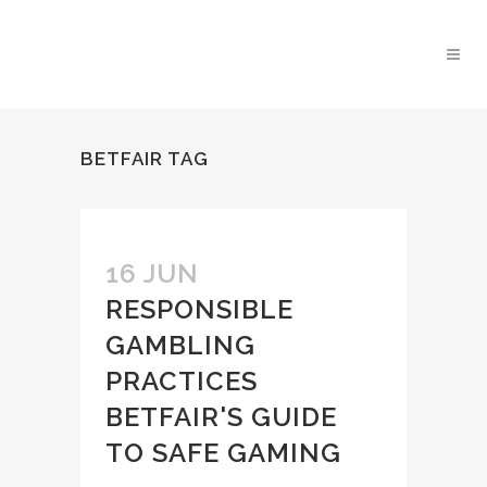
BETFAIR TAG
16 JUN
RESPONSIBLE
GAMBLING
PRACTICES
BETFAIR'S GUIDE
TO SAFE GAMING