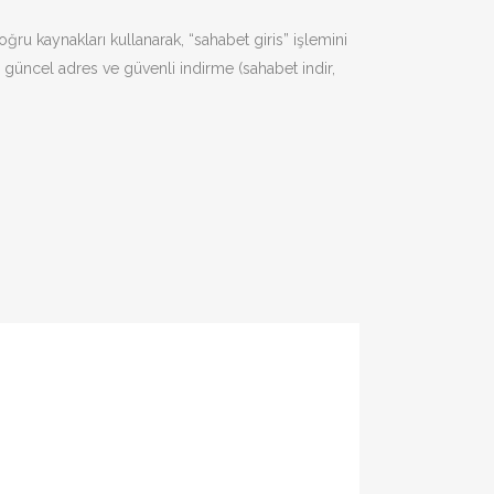
ğru kaynakları kullanarak, “sahabet giris” işlemini
, güncel adres ve güvenli indirme (sahabet indir,