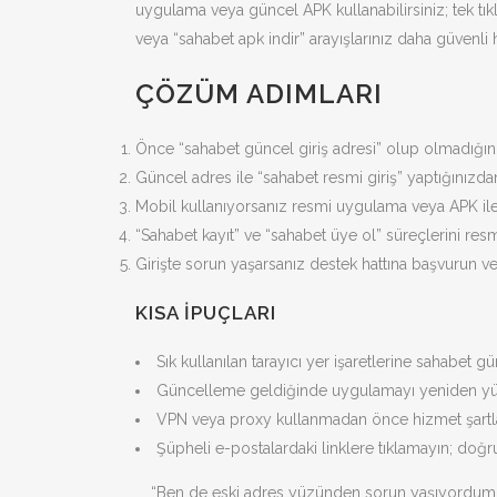
uygulama veya güncel APK kullanabilirsiniz; tek t
veya “sahabet apk indir” arayışlarınız daha güvenli h
ÇÖZÜM ADIMLARI
Önce “sahabet güncel giriş adresi” olup olmadığını
Güncel adres ile “sahabet resmi giriş” yaptığınızdan
Mobil kullanıyorsanız resmi uygulama veya APK ile 
“Sahabet kayıt” ve “sahabet üye ol” süreçlerini resm
Girişte sorun yaşarsanız destek hattına başvurun ve “
KISA İPUÇLARI
Sık kullanılan tarayıcı yer işaretlerine sahabet gü
Güncelleme geldiğinde uygulamayı yeniden yükle
VPN veya proxy kullanmadan önce hizmet şartları
Şüpheli e-postalardaki linklere tıklamayın; doğru 
“Ben de eski adres yüzünden sorun yaşıyordum; 