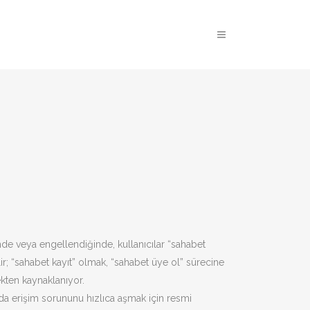
e veya engellendiğinde, kullanıcılar “sahabet
ilir; “sahabet kayıt” olmak, “sahabet üye ol” sürecine
ten kaynaklanıyor.
da erişim sorununu hızlıca aşmak için resmi