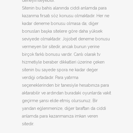
deneyimleyebilir.
Sitenin bu bahis alanında ciddi anlamda para
kazanma fırsatı söz konusu olmaktadır. Her ne
kadar deneme bonusu olmasa da; diğer
bonusları başka sitelere göre daha yüksek
seviyede olmaktadır. Jojobet deneme bonusu
vermeyen bir sitedir, ancak bunun yerine
birçok farklı bonusu vardır. Canlı olarak tv
hizmetiyle beraber dikkatleri üzerine çeken
sitenin bu sayede spora ne kadar değer
verdiği ortadadır. Para yatırma
seçeneklerinden bir tanesiyle hesabınıza para
aktarabilir ve ardından buradaki oyunlarda vakit
geçirme şansı elde etmiş olursunuz. Bir
yandan eğlenmenize, diğer taraftan da ciddi
anlamda para kazanmanıza imkan veren
sitedir.