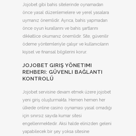
Jojobet gibi bahis sitelerinde oynamadan
önce yasal düzenlemelere ve yerel yasalara
uymanız önemlidir. Ayrıca, bahis yapmadan
önce oyun kurallarını ve bahis şartlarını
dikkatlice okumanız önemlidir. Site, güvenilir
ödeme yöntemleriyle çalışır ve kullanıcıların
kişisel ve finansal bilgilerini korur.
JOJOBET GIRIŞ YÖNETIMI
REHBERI: GÜVENLI BAĞLANTI
KONTROLÜ
Jojobet servisine devam etmek üzere jojobet
yeni giriş oluşturmakta. Hemen hemen her
ülkede online casino oynaması yasal omadığı
için sınırsız sayıda kumar sitesi
engellenmektedir. Aksi halde elinizden geleni
yapabilecek bir şey yoksa sitesine