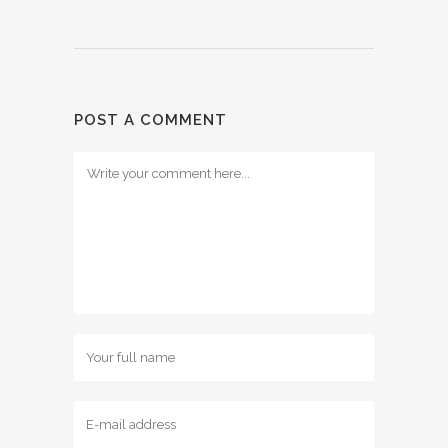
POST A COMMENT