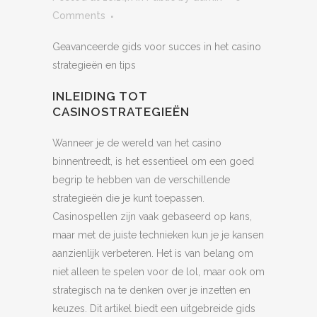
Comments
Geavanceerde gids voor succes in het casino
strategieën en tips
INLEIDING TOT
CASINOSTRATEGIEËN
Wanneer je de wereld van het casino
binnentreedt, is het essentieel om een goed
begrip te hebben van de verschillende
strategieën die je kunt toepassen.
Casinospellen zijn vaak gebaseerd op kans,
maar met de juiste technieken kun je je kansen
aanzienlijk verbeteren. Het is van belang om
niet alleen te spelen voor de lol, maar ook om
strategisch na te denken over je inzetten en
keuzes. Dit artikel biedt een uitgebreide gids