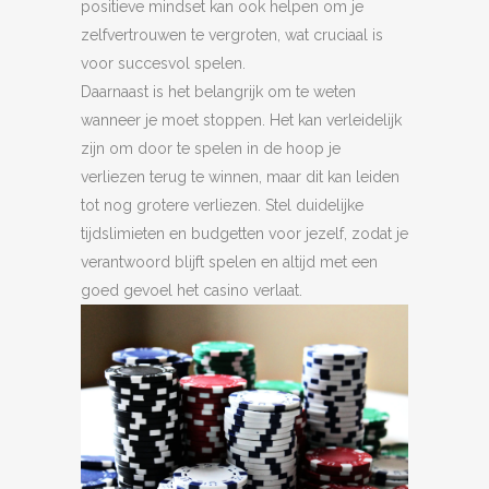
positieve mindset kan ook helpen om je
zelfvertrouwen te vergroten, wat cruciaal is
voor succesvol spelen.
Daarnaast is het belangrijk om te weten
wanneer je moet stoppen. Het kan verleidelijk
zijn om door te spelen in de hoop je
verliezen terug te winnen, maar dit kan leiden
tot nog grotere verliezen. Stel duidelijke
tijdslimieten en budgetten voor jezelf, zodat je
verantwoord blijft spelen en altijd met een
goed gevoel het casino verlaat.