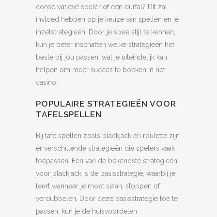
conservatieve speler of een durfal? Dit zal
invloed hebben op je keuze van spellen en je
inzetstrategieën. Door je speelstijl te kennen,
kun je beter inschatten welke strategieën het
beste bij jou passen, wat je uiteindelijk kan
helpen om meer succes te boeken in het
casino.
POPULAIRE STRATEGIEËN VOOR
TAFELSPELLEN
Bij tafelspellen zoals blackjack en roulette zijn
er verschillende strategieën die spelers vaak
toepassen. Eén van de bekendste strategieën
voor blackjack is de basisstrategie, waarbij je
leert wanneer je moet slaan, stoppen of
verdubbelen. Door deze basisstrategie toe te
passen, kun je de huisvoordelen