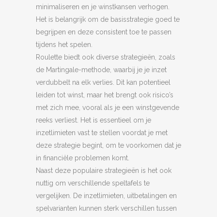
minimaliseren en je winstkansen verhogen.
Het is belangrijk om de basisstrategie goed te
begrijpen en deze consistent toe te passen
tijdens het spelen.
Roulette biedt ook diverse strategieën, zoals
de Martingale-methode, waarbij je je inzet
verdubbelt na elk verlies. Dit kan potentieel
leiden tot winst, maar het brengt ook risico’s
met zich mee, vooral als je een winstgevende
reeks verliest. Het is essentieel om je
inzetlimieten vast te stellen voordat je met
deze strategie begint, om te voorkomen dat je
in financiële problemen komt.
Naast deze populaire strategieën is het ook
nuttig om verschillende speltafels te
vergelijken. De inzetlimieten, uitbetalingen en
spelvarianten kunnen sterk verschillen tussen