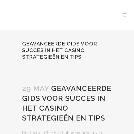
GEAVANCEERDE GIDS VOOR
SUCCES IN HET CASINO
STRATEGIEËN EN TIPS
29 MAY
GEAVANCEERDE
GIDS VOOR SUCCES IN
HET CASINO
STRATEGIEËN EN TIPS
Posted at 16:14h
in
Public
by
admin
0