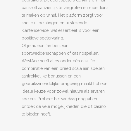
bankroll aanzienlijk te vergroten en meer kans
te maken op winst. Het platform zorgt voor
snelle uitbetalingen en uitstekende
klantenservice, wat essentieel is voor een
positieve spelervaring.
Of je nu een fan bent van
sportweddenschappen of casinospellen,
WestAce heeft alles onder één dak. De
combinatie van een breed scala aan spellen,
aantrekkelijke bonussen en een
gebruiksvriendelijke omgeving maakt het een
ideale keuze voor zowel nieuwe als ervaren
spelers. Probeer het vandaag nog uit en
ontdek de vele mogelijkheden die dit casino
te bieden heeft.