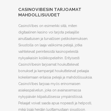
CASINOVIBESIN TARJOAMAT
MAHDOLLISUUDET
CasinoVibes on esimerkki siitä, miten
digitaalinen kasino voi tarjota pelaajille
ainutlaatuisen ja turvallisen pelikokemuksen.
Sivustolla on laaja valikoima pelejä, jotka
vaihtelevat perinteisistä kasinopeleistä
nykyaikaisiin kolikkopeleihin. Erityisesti
CasinoVibesin tarjoamat houkuttelevat
bonukset ja kampanjat houkuttelevat pelaajia
kokeilemaan erilaisia pelejä ja mahdollisuuksia.
CasinoVibes tarjoaa myös erinomaisen
asiakaspalvelun, joka on avainasemassa
nykypäivän kilpailullisessa ympäristössä.
Pelaajat voivat saada apua nopeasti ja helposti,
mikä lisää heidän luottamustaan sivustoon.