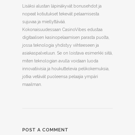
Lisäksi alustan läpinäkyvät bonusehdot ja
nopeat kotiutukset tekevät pelaamisesta
sujuvaa ja miellyttävää.
Kokonaisuudessaan CasinoVibes edustaa
digitaalisen kasinopelaamisen parasta puolta,
jossa teknologia yhdistyy viihteeseen ja
asiakaspalveluun. Se on loistava esimerkki siitä,
miten teknologian avulla voidaan luoda
innovatiivisia ja houkuttelevia pelikokemuksia,
jotka vetävät puoleensa pelaajia ympäri
maailman.
POST A COMMENT