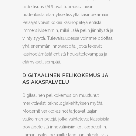
todellisuus (AR) ovat tuomassa aivan
uudenlaista elämyksellisyyttä kasinoelämään.
Pelaajat voivat kokea kasinopelejä entistä
immersiivisemmin, mikä lisää pelin jännitystä ja
viihtyisyyttä. Tulevaisuudessa voimme odottaa
yhä enemmän innovaatioita, jotka tekevät
kasinoelämästä entistä houkuttelevampaa ja
elämyksellisempää.
DIGITAALINEN PELIKOKEMUS JA
ASIAKASPALVELU
Digitaalinen pelikokemus on muuttunut
merkittävästi teknologiakehityksen myötä.
Modernit verkkokasinot tarjoavat laajan
valikoiman pelejä, jotka vaihtelevat klassisista
pöytäpeleistä innovatiivisiin kolikkopeleihin.
Tämän lisäksi pelaajille tarjotaan interaktiivisia