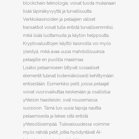
blockchain-teknologia, voivat tuoda mukanaan
lisää läpinäkyvyyttä ja turvallisuutta.
Verkkokasinoiden ja pelaajien väliset
transaktiot voivat tulla entistä turvallisemmiksi,
mikä lisää luottamusta ja käytön helppoutta.
Kryptovaluuttojen käyttö kasinoilla voi myös
yleistyä, mikä avaa uusia mahdollisuuksia
pelaajille eri puolilla maailmaa.
Lisäksi pelaamiseen liittyvät sosiaaliset
elementit tulevat todennäköisesti kehittymään
entisestään. Esimerkiksi pelit, joissa pelaajat
voivat vuorovaikuttaa keskenään ja osallistua
yhteisiin haasteisiin, ovat nousemassa
suosioon. Tämä luo uusia tapoja nauttia
pelaamisesta ja tekee siitä entistä
yhteisöllisempää. Tulevaisuudessa voimme
myös nähdä pelit, jotka hyödyntävät AI-