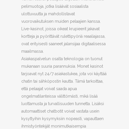
pelimuotoja, jotka lisäävät sosiaalista
ulottuvuutta ja mahdollistavat
vuorovaikutuksen muiden pelaajien kanssa.
Live-kasinot, joissa oikeat krupieerit jakavat
kortteja ja pyörittävät rulettipyöriä reaaliajassa,
ovat erityisesti saaneet jalansijaa digitaalisessa
maailmassa.
Asiakaspalvelun osalta teknologia on tuonut
mukanaan suuria parannuksia. Monet kasinot
tarjoavat nyt 24/7 asiakastukea, jota voi käyttää
chatin tai sähköpostin kautta. Tämä tarkoittaa,
että pelaajat voivat saada apua
ongelmatilanteissa välittömästi, mikä lisää
luottamusta ja turvallisuuden tunnetta. Lisäksi
automaattiset chatbotit voivat vastata usein
kysyttyihin kysymyksiin nopeasti, vapauttaen
ihmistyöntekijät monimutkaisempia