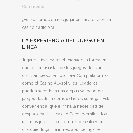
Comments
¿Es más emocionante jugar en línea que en un
casino tradicional
LA EXPERIENCIA DEL JUEGO EN
LÍNEA
Jugar en línea ha revolucionado la forma en
que los entusiastas de los juegos de azar
disfrutan de su tiempo libre. Con plataformas
como el Casino Allyspin, los jugadores
pueden acceder a una amplia variedad de
juegos desde la comodidad de su hogar. Esta
conveniencia, que elimina la necesidad de
desplazarse a un casino físico, permite a los
usuarios jugar en cualquier momento y en
cualquier lugar. La inmediatez de jugar en