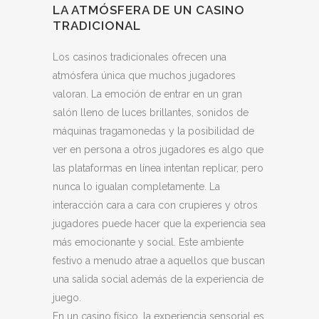
LA ATMÓSFERA DE UN CASINO
TRADICIONAL
Los casinos tradicionales ofrecen una
atmósfera única que muchos jugadores
valoran. La emoción de entrar en un gran
salón lleno de luces brillantes, sonidos de
máquinas tragamonedas y la posibilidad de
ver en persona a otros jugadores es algo que
las plataformas en línea intentan replicar, pero
nunca lo igualan completamente. La
interacción cara a cara con crupieres y otros
jugadores puede hacer que la experiencia sea
más emocionante y social. Este ambiente
festivo a menudo atrae a aquellos que buscan
una salida social además de la experiencia de
juego.
En un casino físico, la experiencia sensorial es