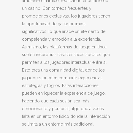
ambiente dinámico, replicando el bullicio de
un casino. Con torneos frecuentes y
promociones exclusivas, los jugadores tienen
la oportunidad de ganar premios
significativos, lo que añade un elemento de
competencia y emoción a la experiencia.
Asimismo, las plataformas de juego en línea
suelen incorporar características sociales que
permiten a los jugadores interactuar entre sí.
Esto crea una comunidad digital donde los
jugadores pueden compartir experiencias,
estrategias y logros. Estas interacciones
pueden enriquecer la experiencia de juego,
haciendo que cada sesión sea más
emocionante y personal, algo que a veces
falta en un entorno físico donde la interacción
se limita a un entorno más tradicional.