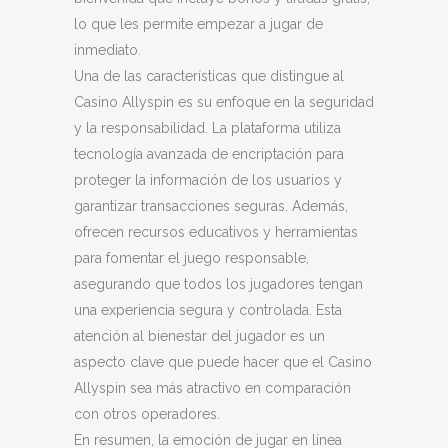
lo que les permite empezar a jugar de
inmediato.
Una de las características que distingue al
Casino Allyspin es su enfoque en la seguridad
y la responsabilidad. La plataforma utiliza
tecnología avanzada de encriptación para
proteger la información de los usuarios y
garantizar transacciones seguras. Además,
ofrecen recursos educativos y herramientas
para fomentar el juego responsable,
asegurando que todos los jugadores tengan
una experiencia segura y controlada. Esta
atención al bienestar del jugador es un
aspecto clave que puede hacer que el Casino
Allyspin sea más atractivo en comparación
con otros operadores.
En resumen, la emoción de jugar en línea