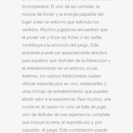
incomparable. El olor de las comidas, la
música de fondo y la energía palpable del
lugar crean un entorno que estimula los
sentidos. Muchos jugadores encuentran que
el poder ver y tocar las fichas o las cartas
contribuye a la emoción del juego. Este
ambiente puede ser especialmente atractivo
para aquellos que disfrutan de la interacción y
el entretenimiento en un entorno social.
Además, los casinos tradicionales suelen
ofrecer espectáculos en vivo, restaurantes y
otras formas de entretenimiento que pueden
añadir valor a la experiencia. Para muchos, una
noche en el casino no solo se trata de jugar,
sino de disfrutar de una experiencia completa
que incluye la cena, el espectáculo y, por
supuesto, el juego. Esta combinación puede