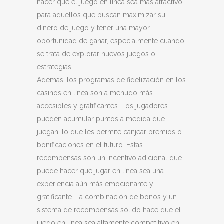
hacer que el juego en línea sea más atractivo
para aquellos que buscan maximizar su
dinero de juego y tener una mayor
oportunidad de ganar, especialmente cuando
se trata de explorar nuevos juegos o
estrategias.
Además, los programas de fidelización en los
casinos en línea son a menudo más
accesibles y gratificantes. Los jugadores
pueden acumular puntos a medida que
juegan, lo que les permite canjear premios o
bonificaciones en el futuro. Estas
recompensas son un incentivo adicional que
puede hacer que jugar en línea sea una
experiencia aún más emocionante y
gratificante. La combinación de bonos y un
sistema de recompensas sólido hace que el
juego en línea sea altamente competitivo en