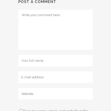
POST A COMMENT
Save my name, email, and website in this