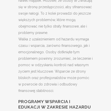
nawet majątek. Możliwe, że osoby te zwracają
się w stronę przestępczości, aby sfinansować
swoje nałogi. To z kolei prowadzi do jeszcze
większych problemów, które mogą
obejmować nie tylko straty finansowe, ale i
problemy prawne.
Walka z uzależnieniem od hazardu wymaga
czasu i wsparcia, zarówno finansowego, jak i
emocjonalnego. Osoby dotknięte tym
problemem powinny zrozumieć, że leczenie i
pomoc w odzyskaniu kontroli nad własnym
życiem jest kluczowe. Wsparcie ze strony
bliskich oraz profesjonalistów może pomóc
w powrocie do zdrowia i odbudowy
finansowej stabilności.
PROGRAMY WSPARCIA I
EDUKACJI W ZAKRESIE HAZARDU