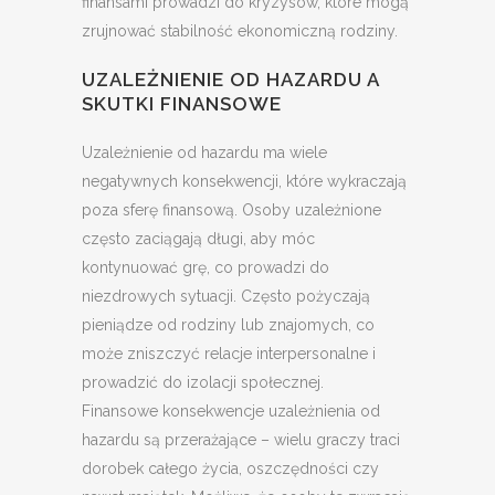
finansami prowadzi do kryzysów, które mogą
zrujnować stabilność ekonomiczną rodziny.
UZALEŻNIENIE OD HAZARDU A
SKUTKI FINANSOWE
Uzależnienie od hazardu ma wiele
negatywnych konsekwencji, które wykraczają
poza sferę finansową. Osoby uzależnione
często zaciągają długi, aby móc
kontynuować grę, co prowadzi do
niezdrowych sytuacji. Często pożyczają
pieniądze od rodziny lub znajomych, co
może zniszczyć relacje interpersonalne i
prowadzić do izolacji społecznej.
Finansowe konsekwencje uzależnienia od
hazardu są przerażające – wielu graczy traci
dorobek całego życia, oszczędności czy