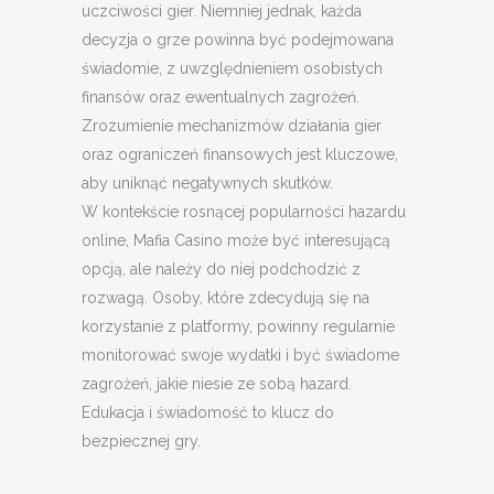
uczciwości gier. Niemniej jednak, każda
decyzja o grze powinna być podejmowana
świadomie, z uwzględnieniem osobistych
finansów oraz ewentualnych zagrożeń.
Zrozumienie mechanizmów działania gier
oraz ograniczeń finansowych jest kluczowe,
aby uniknąć negatywnych skutków.
W kontekście rosnącej popularności hazardu
online, Mafia Casino może być interesującą
opcją, ale należy do niej podchodzić z
rozwagą. Osoby, które zdecydują się na
korzystanie z platformy, powinny regularnie
monitorować swoje wydatki i być świadome
zagrożeń, jakie niesie ze sobą hazard.
Edukacja i świadomość to klucz do
bezpiecznej gry.