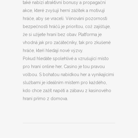
také nabízí atraktivní bonusy a propagační
akce, které zvyšují herní zážitek a motivují
hráče, aby se vraceli. Věnování pozornosti
bezpečnosti hráčů je prioritou, což zajišťuje,
že si užijete hraní bez obav. Platforma je
vhodná jak pro začátečníky, tak pro zkušené
hráče, kteří hledají nové výzvy.
Pokud hledáte spolehlivé a vzrušující místo
pro hraní online her, Casino je tou pravou
volbou. S bohatou nabídkou her a vynikajícími
službami je ideálním místem pro každého,
kdo chce zažít napětí a zábavu z kasinového
hraní přímo z domova.