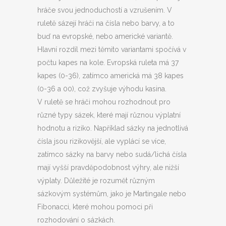
hráče svou jednoduchostí a vzrušením. V
ruletě sázejí hráči na čísla nebo barvy, a to
buď na evropské, nebo americké variantě.
Hlavní rozdíl mezi těmito variantami spočívá v
počtu kapes na kole. Evropská ruleta má 37
kapes (0-36), zatímco americká má 38 kapes
(0-36 a 00), což zvyšuje výhodu kasina.
V ruletě se hráči mohou rozhodnout pro
různé typy sázek, které mají různou výplatní
hodnotu a riziko. Například sázky na jednotlivá
čísla jsou rizikovější, ale vyplácí se více,
zatímco sázky na barvy nebo sudá/lichá čísla
mají vyšší pravděpodobnost výhry, ale nižší
výplaty. Důležité je rozumět různým
sázkovým systémům, jako je Martingale nebo
Fibonacci, které mohou pomoci při
rozhodování o sázkách.