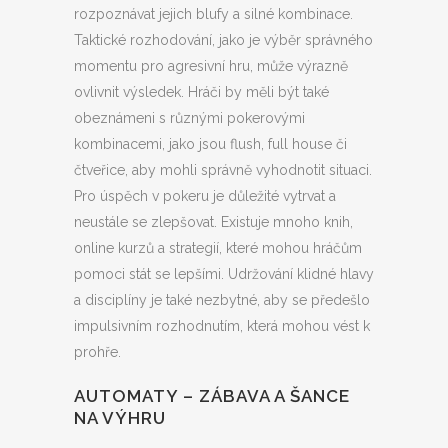
rozpoznávat jejich blufy a silné kombinace.
Taktické rozhodování, jako je výběr správného
momentu pro agresivní hru, může výrazně
ovlivnit výsledek. Hráči by měli být také
obeznámeni s různými pokerovými
kombinacemi, jako jsou flush, full house či
čtveřice, aby mohli správně vyhodnotit situaci.
Pro úspěch v pokeru je důležité vytrvat a
neustále se zlepšovat. Existuje mnoho knih,
online kurzů a strategií, které mohou hráčům
pomoci stát se lepšími. Udržování klidné hlavy
a disciplíny je také nezbytné, aby se předešlo
impulsivním rozhodnutím, která mohou vést k
prohře.
AUTOMATY – ZÁBAVA A ŠANCE
NA VÝHRU