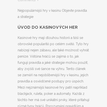
Comments
Nejpopulárnější hry v kasinu Objevte pravidla
a strategie
ÚVOD DO KASINOVÝCH HER
Kasinové hry mají dlouhou historii a těší se
obrovské popularitě po celém světě. Tyto hry
nabízejí nejen zábavu, ale také možnost vyhrát
peníze. Většina hráčů se zajímá o to, jak
fungují pravidla a jaké strategie mohou použít,
aby zvýšili své šance na výhru. Tento článek
se zaměří na nejoblíbenější hry v kasinu, jejich
pravidla a osvědčené postupy pro úspěch.
Mezi nejznámější kasinové hry patří například
blackjack, ruleta, poker a automaty. Každá z
těchto her má své unikátní prvky, které přitahují
různé typy hráčů. Porozumění pravidlům a