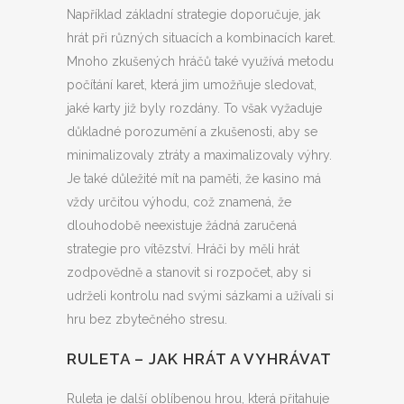
Například základní strategie doporučuje, jak
hrát při různých situacích a kombinacích karet.
Mnoho zkušených hráčů také využívá metodu
počítání karet, která jim umožňuje sledovat,
jaké karty již byly rozdány. To však vyžaduje
důkladné porozumění a zkušenosti, aby se
minimalizovaly ztráty a maximalizovaly výhry.
Je také důležité mít na paměti, že kasino má
vždy určitou výhodu, což znamená, že
dlouhodobě neexistuje žádná zaručená
strategie pro vítězství. Hráči by měli hrát
zodpovědně a stanovit si rozpočet, aby si
udrželi kontrolu nad svými sázkami a užívali si
hru bez zbytečného stresu.
RULETA – JAK HRÁT A VYHRÁVAT
Ruleta je další oblíbenou hrou, která přitahuje