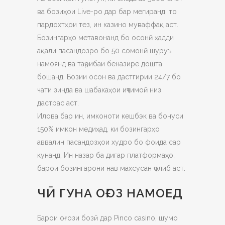
ва бозиҳои Live-ро дар бар мегиранд, то
пардохтҳои тез, ин казино муваффақ аст.
Бозингарҳо метавонанд бо осонӣ ҳадди
ақали пасандозро бо 50 сомонӣ шуруъ
намоянд ва таҷрибаи беназире дошта
бошанд. Бозии осон ва дастгирии 24/7 бо
чати зинда ва шабакаҳои иҷтимоӣ низ
дастрас аст.
Илова бар ин, имконоти кешбэк ва бонуси
150% имкон медиҳад, ки бозингарҳо
аввалин пасандозҳои худро бо фоида сар
кунанд. Ин назар ба дигар платформаҳо,
барои бозингарони нав махсусан ҷолиб аст.
ЧӢ ГУНА ОҒОЗ НАМОЕД
Барои оғози бозӣ дар Pinco casino, шумо