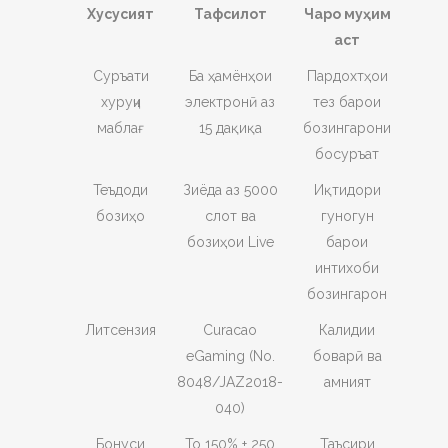
Хусусият
Тафсилот
Чаро муҳим
аст
Суръати
Ба ҳамёнҳои
Пардохтҳои
хуруҷи
электронӣ аз
тез барои
маблағ
15 дақиқа
бозингарони
босуръат
Теъдоди
Зиёда аз 5000
Иқтидори
бозиҳо
слот ва
гуногун
бозиҳои Live
барои
интихоби
бозингарон
Литсензия
Curacao
Калидии
eGaming (No.
боварӣ ва
8048/JAZ2018-
амният
040)
Бонуси
То 150% + 250
Таъсири