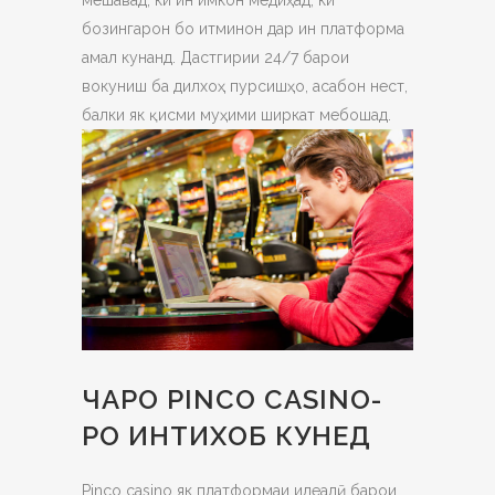
бозингарон бо итминон дар ин платформа
амал кунанд. Дастгирии 24/7 барои
вокуниш ба дилхоҳ пурсишҳо, асабон нест,
балки як қисми муҳими ширкат мебошад.
ЧАРО PINCO CASINO-
РО ИНТИХОБ КУНЕД
Pinco casino як платформаи идеалӣ барои