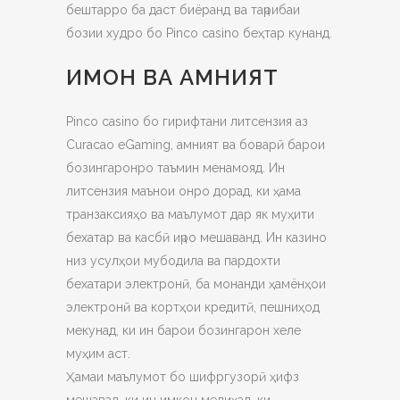
бештарро ба даст биёранд ва таҷрибаи
бозии худро бо Pinco casino беҳтар кунанд.
ИМОН ВА АМНИЯТ
Pinco casino бо гирифтани литсензия аз
Curacao eGaming, амният ва боварӣ барои
бозингаронро таъмин менамояд. Ин
литсензия маънои онро дорад, ки ҳама
транзаксияҳо ва маълумот дар як муҳити
бехатар ва касбӣ иҷро мешаванд. Ин казино
низ усулҳои мубодила ва пардохти
бехатари электронӣ, ба монанди ҳамёнҳои
электронӣ ва кортҳои кредитӣ, пешниҳод
мекунад, ки ин барои бозингарон хеле
муҳим аст.
Ҳамаи маълумот бо шифргузорӣ ҳифз
мешавад, ки ин имкон медиҳад, ки