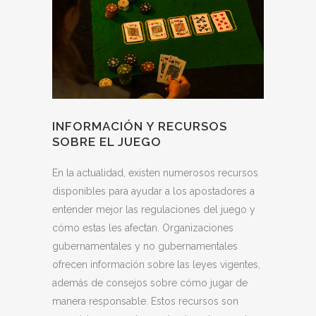
INFORMACIÓN Y RECURSOS
SOBRE EL JUEGO
En la actualidad, existen numerosos recursos
disponibles para ayudar a los apostadores a
entender mejor las regulaciones del juego y
cómo estas les afectan. Organizaciones
gubernamentales y no gubernamentales
ofrecen información sobre las leyes vigentes,
además de consejos sobre cómo jugar de
manera responsable. Estos recursos son