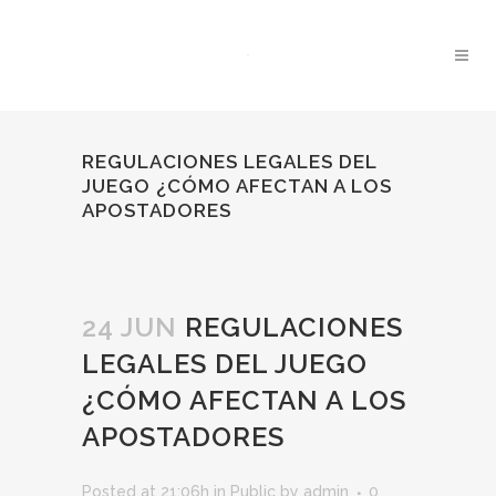
REGULACIONES LEGALES DEL
JUEGO ¿CÓMO AFECTAN A LOS
APOSTADORES
24 JUN
REGULACIONES
LEGALES DEL JUEGO
¿CÓMO AFECTAN A LOS
APOSTADORES
Posted at 21:06h
in
Public
by
admin
0