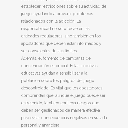
establecer restricciones sobre su actividad de
juego, ayudando a prevenir problemas
relacionados con la adicción. La
responsabilidad no solo recae en las
entidades reguladoras, sino también en los
apostadores que deben estar informados y
ser conscientes de sus límites.
Además, el fomento de campañas de
concienciación es crucial. Estas iniciativas
educativas ayudan a sensibilizar a la
población sobre los peligros del juego
descontrolado. Es vital que los apostadores
comprendan que, aunque el juego puede ser
entretenido, también conlleva riesgos que
deben ser gestionados de manera efectiva
para evitar consecuencias negativas en su vida
personal y financiera.