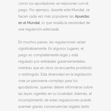
cómo los apostadores se relacionan con el
juego. Por ejemplo, durante este Mundial, se
hacen cada vez más populares las
Apuestas
en el Mundial
, lo que resalta la necesidad de
una regulación adecuada.
En muchos países, las regulaciones varían
significativamente. En algunos lugares, el
juego es completamente legal y está
regulado por entidades gubernamentales,
mientras que en otros se encuentra prohibido
o restringido. Esta diversidad en la legislación
crea un panorama complejo para los
apostadores, quienes deben informarse sobre
las leyes vigentes en su localidad. Además, el
incumplimiento de estas regulaciones puede
acarrear graves consecuencias legales tanto