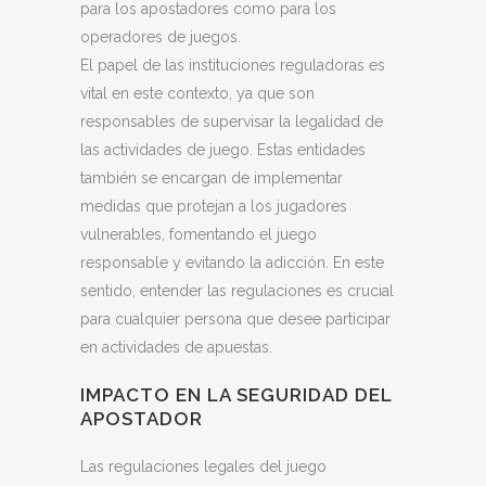
para los apostadores como para los
operadores de juegos.
El papel de las instituciones reguladoras es
vital en este contexto, ya que son
responsables de supervisar la legalidad de
las actividades de juego. Estas entidades
también se encargan de implementar
medidas que protejan a los jugadores
vulnerables, fomentando el juego
responsable y evitando la adicción. En este
sentido, entender las regulaciones es crucial
para cualquier persona que desee participar
en actividades de apuestas.
IMPACTO EN LA SEGURIDAD DEL
APOSTADOR
Las regulaciones legales del juego