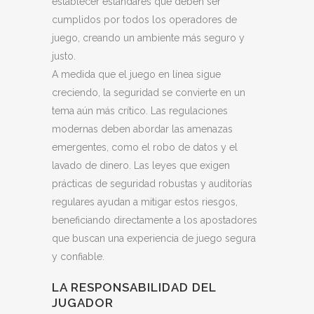
establecer estándares que deben ser
cumplidos por todos los operadores de
juego, creando un ambiente más seguro y
justo.
A medida que el juego en línea sigue
creciendo, la seguridad se convierte en un
tema aún más crítico. Las regulaciones
modernas deben abordar las amenazas
emergentes, como el robo de datos y el
lavado de dinero. Las leyes que exigen
prácticas de seguridad robustas y auditorías
regulares ayudan a mitigar estos riesgos,
beneficiando directamente a los apostadores
que buscan una experiencia de juego segura
y confiable.
LA RESPONSABILIDAD DEL
JUGADOR