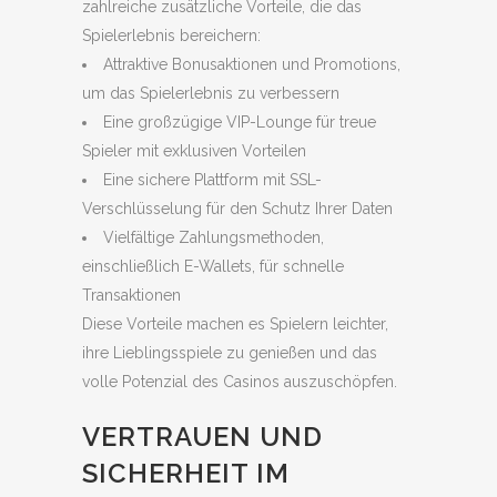
zahlreiche zusätzliche Vorteile, die das
Spielerlebnis bereichern:
Attraktive Bonusaktionen und Promotions,
um das Spielerlebnis zu verbessern
Eine großzügige VIP-Lounge für treue
Spieler mit exklusiven Vorteilen
Eine sichere Plattform mit SSL-
Verschlüsselung für den Schutz Ihrer Daten
Vielfältige Zahlungsmethoden,
einschließlich E-Wallets, für schnelle
Transaktionen
Diese Vorteile machen es Spielern leichter,
ihre Lieblingsspiele zu genießen und das
volle Potenzial des Casinos auszuschöpfen.
VERTRAUEN UND
SICHERHEIT IM