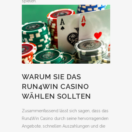
spielen.
WARUM SIE DAS
RUN4WIN CASINO
WÄHLEN SOLLTEN
Zusammenfassend lässt sich sagen, dass das
Run4Win Casino durch seine hervorragenden
Angebote, schnellen Auszahlungen und die