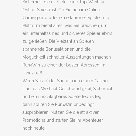
Sicherheit, die es bietet, eine Top-Wahl für
Online-Spieler ist. Ob Sie neu im Online-
Gaming sind oder ein erfahrener Spieler, die
Plattform bietet alles, was Sie brauchen, um
ein unterhaltsames und sicheres Spielerlebnis
zu genießen. Die Vielzahl an Spielen,
spannende Bonusaktionen und die
Möglichkeit schneller Auszahlungen machen
Run4Win zu einer der besten Adressen im
Jahr 2026.
Wenn Sie auf der Suche nach einem Casino
sind, das Wert auf Geschwindigkeit, Sicherheit
und ein unschlagbares Spielerlebnis legt,
dann sollten Sie Run4Win unbedingt
ausprobieren. Nutzen Sie die attraktiven
Promotions und starten Sie Ihr Abenteuer
noch heute!