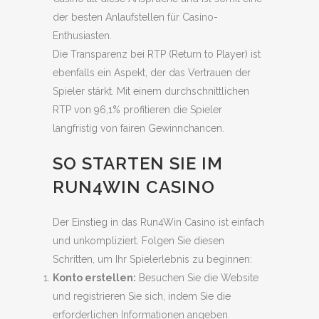
der besten Anlaufstellen für Casino-
Enthusiasten.
Die Transparenz bei RTP (Return to Player) ist
ebenfalls ein Aspekt, der das Vertrauen der
Spieler stärkt. Mit einem durchschnittlichen
RTP von 96,1% profitieren die Spieler
langfristig von fairen Gewinnchancen.
SO STARTEN SIE IM
RUN4WIN CASINO
Der Einstieg in das Run4Win Casino ist einfach
und unkompliziert. Folgen Sie diesen
Schritten, um Ihr Spielerlebnis zu beginnen:
Konto erstellen:
Besuchen Sie die Website
und registrieren Sie sich, indem Sie die
erforderlichen Informationen angeben.