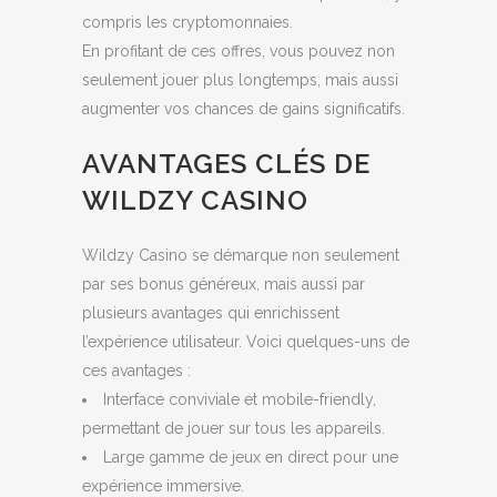
compris les cryptomonnaies.
En profitant de ces offres, vous pouvez non
seulement jouer plus longtemps, mais aussi
augmenter vos chances de gains significatifs.
AVANTAGES CLÉS DE
WILDZY CASINO
Wildzy Casino se démarque non seulement
par ses bonus généreux, mais aussi par
plusieurs avantages qui enrichissent
l’expérience utilisateur. Voici quelques-uns de
ces avantages :
Interface conviviale et mobile-friendly,
permettant de jouer sur tous les appareils.
Large gamme de jeux en direct pour une
expérience immersive.