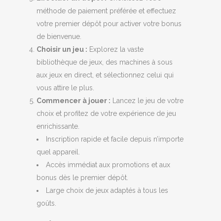
méthode de paiement préférée et effectuez
votre premier dépôt pour activer votre bonus
de bienvenue.
Choisir un jeu :
Explorez la vaste
bibliothèque de jeux, des machines à sous
aux jeux en direct, et sélectionnez celui qui
vous attire le plus.
Commencer à jouer :
Lancez le jeu de votre
choix et profitez de votre expérience de jeu
enrichissante.
Inscription rapide et facile depuis n’importe
quel appareil.
Accès immédiat aux promotions et aux
bonus dès le premier dépôt.
Large choix de jeux adaptés à tous les
goûts.