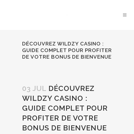
DÉCOUVREZ WILDZY CASINO :
GUIDE COMPLET POUR PROFITER
DE VOTRE BONUS DE BIENVENUE
03 JUL
DÉCOUVREZ
WILDZY CASINO :
GUIDE COMPLET POUR
PROFITER DE VOTRE
BONUS DE BIENVENUE