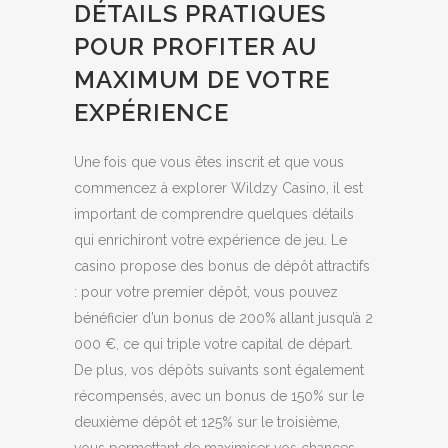
DÉTAILS PRATIQUES
POUR PROFITER AU
MAXIMUM DE VOTRE
EXPÉRIENCE
Une fois que vous êtes inscrit et que vous
commencez à explorer Wildzy Casino, il est
important de comprendre quelques détails
qui enrichiront votre expérience de jeu. Le
casino propose des bonus de dépôt attractifs
: pour votre premier dépôt, vous pouvez
bénéficier d’un bonus de 200% allant jusqu’à 2
000 €, ce qui triple votre capital de départ.
De plus, vos dépôts suivants sont également
récompensés, avec un bonus de 150% sur le
deuxième dépôt et 125% sur le troisième,
vous permettant de maximiser vos chances