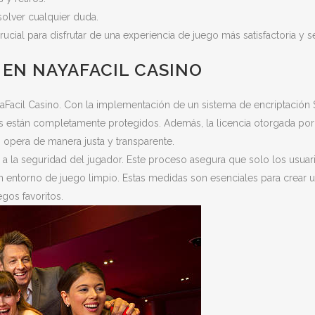
solver cualquier duda.
ucial para disfrutar de una experiencia de juego más satisfactoria y s
 EN NAYAFACIL CASINO
aFacil Casino. Con la implementación de un sistema de encriptación 
os están completamente protegidos. Además, la licencia otorgada p
o opera de manera justa y transparente.
 a la seguridad del jugador. Este proceso asegura que solo los usuario
n entorno de juego limpio. Estas medidas son esenciales para crear 
gos favoritos.