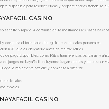
empre disponible para resolver dudas y proporcionar asistencia, lo 
YAFACIL CASINO
eso sencillo y rápido. A continuación, te mostramos los pasos básicos
il y completa el formulario de registro con tus datos personales.
ción KYC, que es obligatorio antes de realizar retiros.
 de pago disponibles, como PSE o transferencias bancarias, y añad
 de juegos de NayaFacil, incluyendo tragamonedas y la ruleta en viv
juego, ¡simplemente haz clic y comienza a disfrutar!
iones locales.
ivos móviles.
 NAYAFACIL CASINO