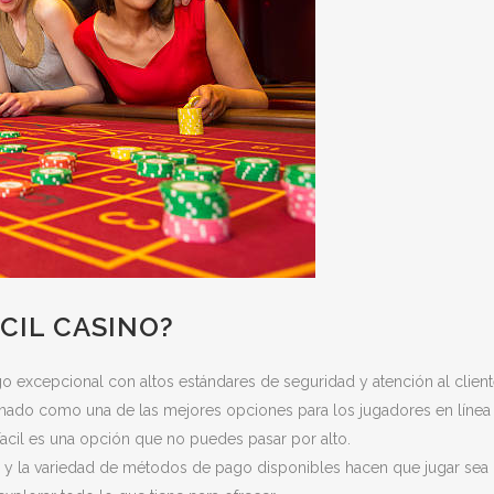
CIL CASINO?
 excepcional con altos estándares de seguridad y atención al cliente
nado como una de las mejores opciones para los jugadores en línea e
acil es una opción que no puedes pasar por alto.
s y la variedad de métodos de pago disponibles hacen que jugar sea