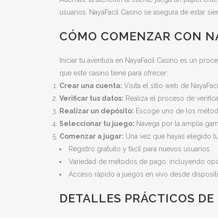
usuarios. NayaFacil Casino se asegura de estar si
CÓMO COMENZAR CON NA
Iniciar tu aventura en NayaFacil Casino es un proc
que este casino tiene para ofrecer:
Crear una cuenta:
Visita el sitio web de NayaFac
Verificar tus datos:
Realiza el proceso de verifica
Realizar un depósito:
Escoge uno de los métodos
Seleccionar tu juego:
Navega por la amplia gama
Comenzar a jugar:
Una vez que hayas elegido tu 
Registro gratuito y fácil para nuevos usuarios.
Variedad de métodos de pago, incluyendo opc
Acceso rápido a juegos en vivo desde disposit
DETALLES PRÁCTICOS DE