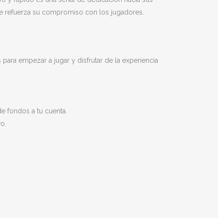
que refuerza su compromiso con los jugadores.
 para empezar a jugar y disfrutar de la experiencia
e fondos a tu cuenta.
o.