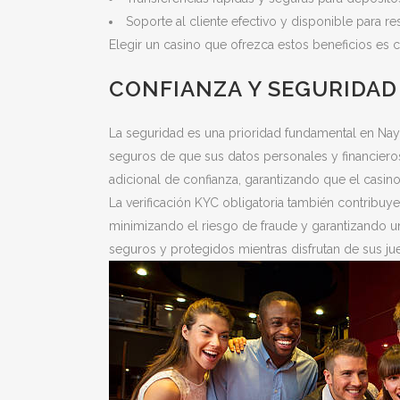
Soporte al cliente efectivo y disponible para re
Elegir un casino que ofrezca estos beneficios es cr
CONFIANZA Y SEGURIDAD
La seguridad es una prioridad fundamental en Nay
seguros de que sus datos personales y financier
adicional de confianza, garantizando que el casin
La verificación KYC obligatoria también contribuye
minimizando el riesgo de fraude y garantizando u
seguros y protegidos mientras disfrutan de sus jue