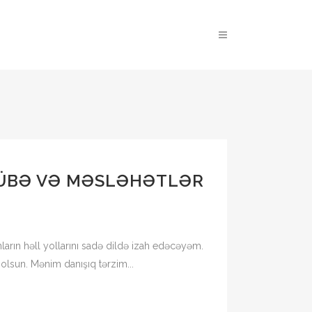
CRÜBƏ VƏ MƏSLƏHƏTLƏR
arın həll yollarını sadə dildə izah edəcəyəm.
olsun. Mənim danışıq tərzim...