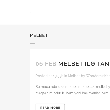
MELBET
06 FEB
MELBET ILƏ TA
Posted at 13:53h
in
Melbet
by
WhoAdminKn
Bu məqalədə sizə melbet, melbet az, melbet yuk
Məqsədim odur ki, həm yeni başlayanlar, həm də
READ MORE